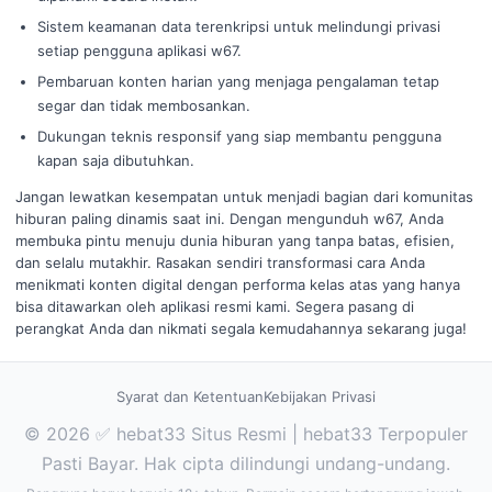
Sistem keamanan data terenkripsi untuk melindungi privasi
setiap pengguna aplikasi w67.
Pembaruan konten harian yang menjaga pengalaman tetap
segar dan tidak membosankan.
Dukungan teknis responsif yang siap membantu pengguna
kapan saja dibutuhkan.
Jangan lewatkan kesempatan untuk menjadi bagian dari komunitas
hiburan paling dinamis saat ini. Dengan mengunduh w67, Anda
membuka pintu menuju dunia hiburan yang tanpa batas, efisien,
dan selalu mutakhir. Rasakan sendiri transformasi cara Anda
menikmati konten digital dengan performa kelas atas yang hanya
bisa ditawarkan oleh aplikasi resmi kami. Segera pasang di
perangkat Anda dan nikmati segala kemudahannya sekarang juga!
Syarat dan Ketentuan
Kebijakan Privasi
© 2026 ✅ hebat33 Situs Resmi | hebat33 Terpopuler
Pasti Bayar. Hak cipta dilindungi undang-undang.